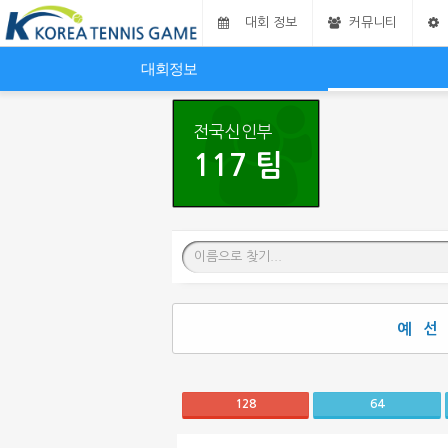
대회 정보
커뮤니티
대회정보
전국신인부
117 팀
예 선
128
64