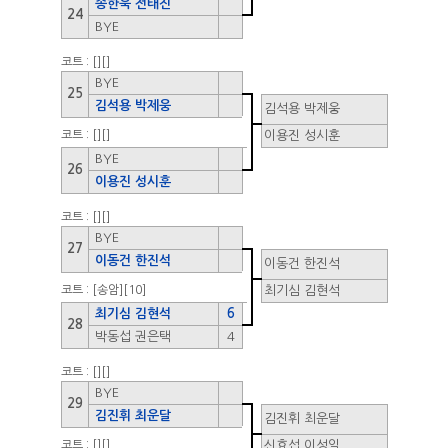
송한욱 전태진
24
BYE
코트 : [][]
BYE
25
김석용 박제웅
김석용 박제웅
코트 : [][]
이용진 성시훈
BYE
26
이용진 성시훈
코트 : [][]
BYE
27
이동건 한진석
이동건 한진석
코트 : [송암][10]
최기심 김현석
최기심 김현석
6
28
박동섭 권은택
4
코트 : [][]
BYE
29
김진휘 최운달
김진휘 최운달
코트 : [][]
신효섭 이성일